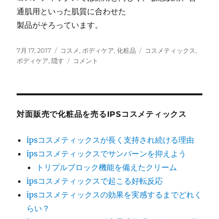
通肌用といった肌質に合わせた
製品がそろっています。
投
カ
タ
7月 17, 2017
コスメ
,
ボディケア
,
化粧品
コスメティックス
,
稿
テ
コ
グ
ボディケア
,
隠す
コメント
日:
ゴ
ス
リ
メ
ー
テ
ィ
ッ
対面販売で化粧品を売るIPSコスメティックス
ク
ス
ipsコスメティックスが長く支持され続ける理由
の
ipsコスメティックスでサンバーンを抑えよう
ボ
デ
トリプルブロック機能を備えたクリーム
ィ
ipsコスメティックスで起こる好転反応
ケ
ipsコスメティックスの効果を実感するまでどれく
ア
パ
らい？
ウ