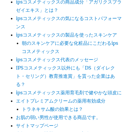
ipsコスメティックスの商品成分「アガリクスブラ
ダ
ゼイエキス」とは？
ー
で
ipsコスメティックスの気になるコストパフォーマ
欠
ンス
点
ipsコスメティックスの製品を使ったスキンケア
を
隠
朝のスキンケアに必要な化粧品にこだわるips
す
コスメティックス
に
ipsコスメティックス代表のメッセージ
IPSコスメティックス以外にも「DS（ダイレク
ト・セリング）教育推進賞」を貰った企業はあ
る？
ipsコスメティックス薬用育毛剤で健やかな頭皮に
エイトプレミアムクリームの薬用有効成分
トラネキサム酸の効果とは？
お肌の弱い男性が使用できる商品です。
サイトマップページ