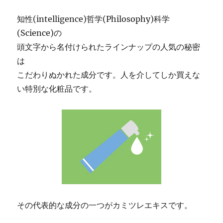
え
る
知性(intelligence)哲学(Philosophy)科学
注
(Science)の
目
成
頭文字から名付けられたラインナップの人気の秘密
分
は
の
こだわりぬかれた成分です。人を介してしか買えな
魅
力
い特別な化粧品です。
に
その代表的な成分の一つがカミツレエキスです。