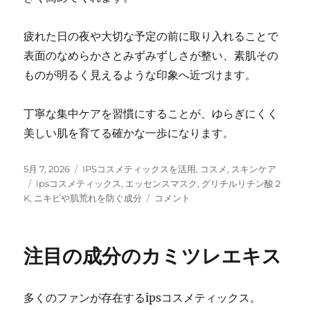
疲れた日の夜や大切な予定の前に取り入れることで
表面のなめらかさとみずみずしさが整い、素肌その
ものが明るく見えるような印象へ近づけます。
丁寧な集中ケアを習慣にすることが、ゆらぎにくく
美しい肌を育てる確かな一歩になります。
投
カ
5月 7, 2026
IPSコスメティックスを活用
,
コスメ
,
スキンケア
稿
タ
テ
ipsコスメティックス
,
エッセンスマスク
,
グリチルリチン酸２
日:
グ
ゴ
肌
K
,
ニキビや肌荒れを防ぐ成分
コメント
リ
を
ー
す
こ
注目の成分のカミツレエキス
や
か
に
多くのファンが存在するipsコスメティックス。
整