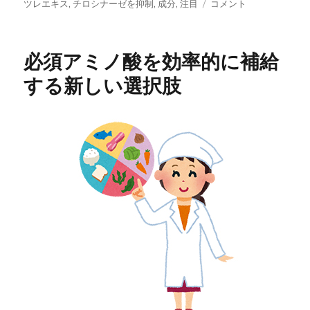
稿
テ
グ
注
ツレエキス
,
チロシナーゼを抑制
,
成分
,
注目
コメント
日:
ゴ
目
リ
の
ー
成
必須アミノ酸を効率的に補給
分
の
する新しい選択肢
カ
ミ
ツ
レ
エ
キ
ス
に