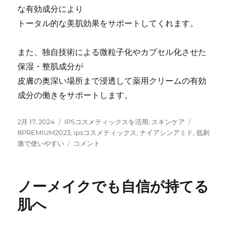
な有効成分により
トータル的な美肌効果をサポートしてくれます。
また、独自技術による微粒子化やカプセル化させた
保湿・整肌成分が
皮膚の奥深い場所まで浸透して薬用クリームの有効
成分の働きをサポートします。
投
カ
タ
2月 17, 2024
IPSコスメティックスを活用
,
スキンケア
稿
テ
グ
8PREMIUM2023
,
ipsコスメティックス
,
ナイアシンアミド
,
低刺
日:
ゴ
シ
激で使いやすい
コメント
リ
ワ
ー
改
善
ノーメイクでも自信が持てる
と
美
肌へ
白
の
W