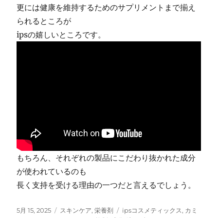
更には健康を維持するためのサプリメントまで揃え
られるところが
ipsの嬉しいところです。
もちろん、それぞれの製品にこだわり抜かれた成分
が使われているのも
長く支持を受ける理由の一つだと言えるでしょう。
投
カ
タ
5月 15, 2025
スキンケア
,
栄養剤
ipsコスメティックス
,
カミ