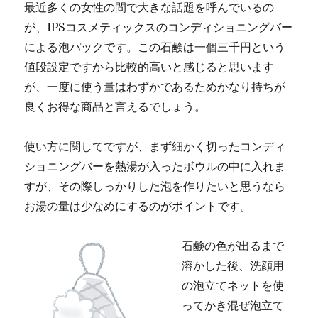
最近多くの女性の間で大きな話題を呼んでいるの
効
が、IPSコスメティックスのコンディショニングバー
果
を
による泡パックです。この石鹸は一個三千円という
期
値段設定ですから比較的高いと感じると思います
待
が、一度に使う量はわずかであるためかなり持ちが
で
き
良くお得な商品と言えるでしょう。
る
に
使い方に関してですが、まず細かく切ったコンディ
ショニングバーを熱湯が入ったボウルの中に入れま
すが、その際しっかりした泡を作りたいと思うなら
お湯の量は少なめにするのがポイントです。
石鹸の色が出るまで
溶かした後、洗顔用
の泡立てネットを使
ってかき混ぜ泡立て