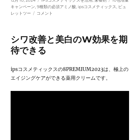
12月 10, 2024
IPSコスメティックスを活用
,
栄養剤
10包増量
稿
テ
グ
キャンペーン
,
9種類の必須アミノ酸
,
ipsコスメティックス
,
ピュ
日:
必
ゴ
レットツー
コメント
須
リ
ア
ー
ミ
シワ改善と美白のW効果を期
ノ
酸
待できる
を
効
率
ipsコスメティックスの8PREMIUM2023は、極上の
的
エイジングケアができる薬用クリームです。
に
補
給
す
る
新
し
い
選
択