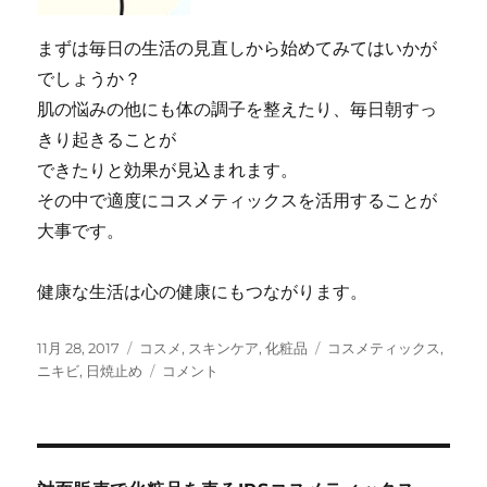
まずは毎日の生活の見直しから始めてみてはいかが
でしょうか？
肌の悩みの他にも体の調子を整えたり、毎日朝すっ
きり起きることが
できたりと効果が見込まれます。
その中で適度にコスメティックスを活用することが
大事です。
健康な生活は心の健康にもつながります。
投
カ
タ
11月 28, 2017
コスメ
,
スキンケア
,
化粧品
コスメティックス
,
稿
テ
コ
グ
ニキビ
,
日焼止め
コメント
日:
ゴ
ス
リ
メ
ー
テ
ィ
ッ