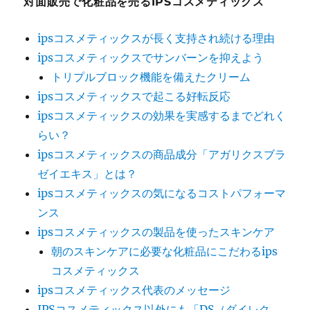
対面販売で化粧品を売るIPSコスメティックス
ク
ス
ipsコスメティックスが長く支持され続ける理由
の
ipsコスメティックスでサンバーンを抑えよう
日
焼
トリプルブロック機能を備えたクリーム
け
ipsコスメティックスで起こる好転反応
止
ipsコスメティックスの効果を実感するまでどれく
め
で
らい？
ニ
ipsコスメティックスの商品成分「アガリクスブラ
キ
ゼイエキス」とは？
ビ
対
ipsコスメティックスの気になるコストパフォーマ
策
ンス
に
ipsコスメティックスの製品を使ったスキンケア
朝のスキンケアに必要な化粧品にこだわるips
コスメティックス
ipsコスメティックス代表のメッセージ
IPSコスメティックス以外にも「DS（ダイレク