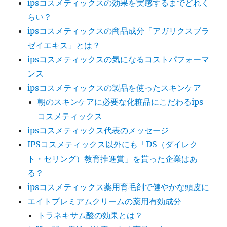
ipsコスメティックスの効果を実感するまでどれく
メ
テ
らい？
ィ
ipsコスメティックスの商品成分「アガリクスブラ
ッ
ゼイエキス」とは？
ク
ス
ipsコスメティックスの気になるコストパフォーマ
に
ンス
ipsコスメティックスの製品を使ったスキンケア
朝のスキンケアに必要な化粧品にこだわるips
コスメティックス
ipsコスメティックス代表のメッセージ
IPSコスメティックス以外にも「DS（ダイレク
ト・セリング）教育推進賞」を貰った企業はあ
る？
ipsコスメティックス薬用育毛剤で健やかな頭皮に
エイトプレミアムクリームの薬用有効成分
トラネキサム酸の効果とは？