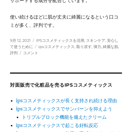
サポートする成分を配合しています。
使い続けるほどに肌が丈夫に綺麗になるという口コ
ミが多く、評判です。
投
カ
9月 12, 2021
IPSコスメティックスを活用
,
スキンケア
,
安心し
稿
テ
タ
て使うために
ipsコスメティックス
,
取り戻す
,
弾力
,
綺麗な肌
,
日:
弾
ゴ
グ
評判
コメント
力
リ
を
ー
取
り
戻
対面販売で化粧品を売るIPSコスメティックス
す
た
ipsコスメティックスが長く支持され続ける理由
め
ipsコスメティックスでサンバーンを抑えよう
の
Ips
トリプルブロック機能を備えたクリーム
コ
ipsコスメティックスで起こる好転反応
ス