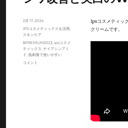
投
2月 17, 2024
ipsコスメティッ
稿
カ
IPSコスメティックスを活用
,
クリームです。
日:
テ
スキンケア
ゴ
タ
8PREMIUM2023
,
ipsコスメ
リ
グ
ティックス
,
ナイアシンアミ
ー
ド
,
低刺激で使いやすい
シ
コメント
ワ
改
善
と
美
白
の
W
効
果