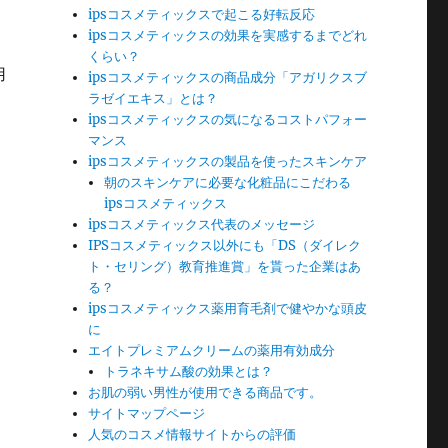
ipsコスメティックスで起こる好転反応
ipsコスメティックスの効果を実感するまでどれ
くらい？
用
ipsコスメティックスの商品成分「アガリクスブ
ラゼイエキス」とは？
ipsコスメティックスの気になるコストパフォー
マンス
ipsコスメティックスの製品を使ったスキンケア
朝のスキンケアに必要な化粧品にこだわる
ipsコスメティックス
ipsコスメティックス代表のメッセージ
IPSコスメティックス以外にも「DS（ダイレク
ト・セリング）教育推進賞」を貰った企業はあ
る？
ipsコスメティックス薬用育毛剤で健やかな頭皮
に
エイトプレミアムクリームの薬用有効成分
トラネキサム酸の効果とは？
お肌の弱い男性が使用できる商品です。
サイトマップページ
人気のコスメ情報サイトからの評価