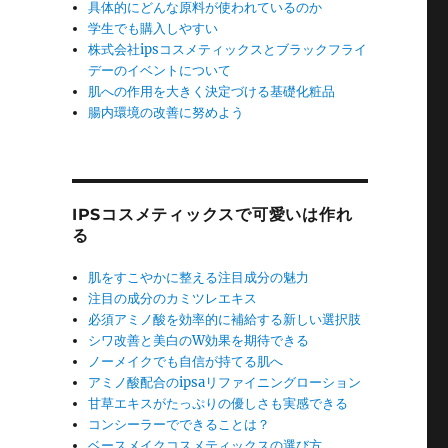
具体的にどんな原料が使われているのか
学生でも購入しやすい
株式会社ipsコスメティックスとブラックフライ
デーのイベントについて
肌への作用を大きく決定づける基礎化粧品
腸内環境の改善に努めよう
IPSコスメティックスで可愛いは作れ
る
肌をすこやかに整える注目成分の魅力
注目の成分のカミツレエキス
必須アミノ酸を効率的に補給する新しい選択肢
シワ改善と美白のW効果を期待できる
ノーメイクでも自信が持てる肌へ
アミノ酸配合のipsaリファイニングローション
甘草エキスがたっぷりの優しさも実感できる
コンシーラーでできることは？
ベースメイクコスメティックスの選び方