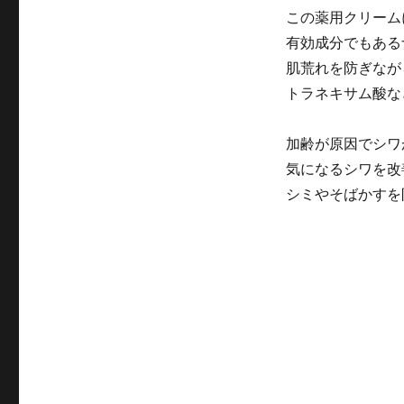
を
この薬用クリーム
期
待
有効成分でもある
で
肌荒れを防ぎなが
き
トラネキサム酸な
る
に
加齢が原因でシワ
気になるシワを改
シミやそばかすを