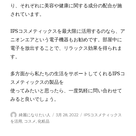
り、それぞれに美容や健康に関する成分の配合が施
されています。
IPSコスメティックスを最大限に活用するのなら、ア
ニオンエアという電子機器もお勧めです。部屋中に
電子を放出することで、リラックス効果を得られま
す。
多方面から私たちの生活をサポートしてくれるIPSコ
スメティックスの製品を
使ってみたいと思ったら、一度気軽に問い合わせて
みると良いでしょう。
投
投
カ
綺麗になりたい人
3月 28, 2022
IPSコスメティックス
稿
稿
テ
を活用
,
コスメ
,
化粧品
者
日:
ゴ
リ