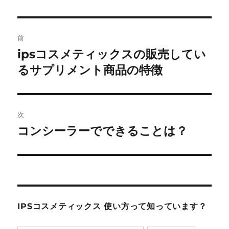
投
前
稿
ipsコスメティックスの販売してい
前
の
るサプリメント商品の特徴
ナ
投
ビ
稿:
ゲ
次
コンシーラーでできることは？
次
ー
の
シ
投
稿:
ョ
ン
IPSコスメティックス 使い方って知っています？