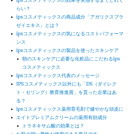
ipsコスメティックスの効果を実感するまでどれく
が
ク
らい？
あ
ス
ipsコスメティックスの商品成分「アガリクスブラ
る
ゼイエキス」とは？
IPS
ipsコスメティックスの気になるコストパフォーマ
コ
ンス
ス
ipsコスメティックスの製品を使ったスキンケア
メ
朝のスキンケアに必要な化粧品にこだわるips
テ
コスメティックス
ィ
ipsコスメティックス代表のメッセージ
ッ
IPSコスメティックス以外にも「DS（ダイレク
ク
ト・セリング）教育推進賞」を貰った企業はあ
ス
る？
ipsコスメティックス薬用育毛剤で健やかな頭皮に
エイトプレミアムクリームの薬用有効成分
トラネキサム酸の効果とは？