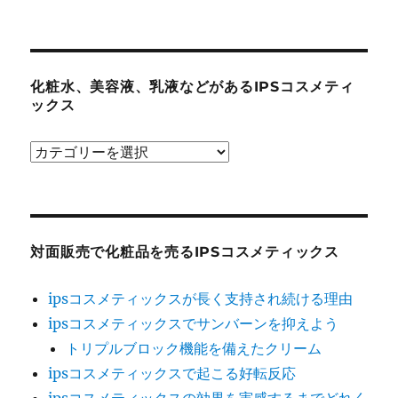
に
ぴ
っ
た
化粧水、美容液、乳液などがあるIPSコスメティ
ックス
り
の
化
化
粧
粧
水、
品
美
IPS
容
対面販売で化粧品を売るIPSコスメティックス
コ
液、
ス
ipsコスメティックスが長く支持され続ける理由
乳
メ
ipsコスメティックスでサンバーンを抑えよう
液
テ
トリプルブロック機能を備えたクリーム
な
ィ
ipsコスメティックスで起こる好転反応
ど
ッ