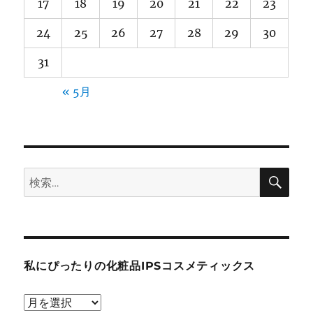
17
18
19
20
21
22
23
24
25
26
27
28
29
30
31
« 5月
検
検
索
索:
私にぴったりの化粧品IPSコスメティックス
私